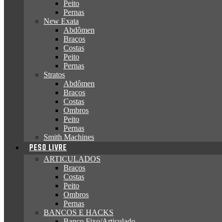
Peito
Pernas
New Exata
Abdômen
Braços
Costas
Peito
Pernas
Stratos
Abdômen
Braços
Costas
Ombros
Peito
Pernas
Smith Machines
PESO LIVRE
ARTICULADOS
Braços
Costas
Peito
Ombros
Pernas
BANCOS E HACKS
Banco Fixo/Articulado