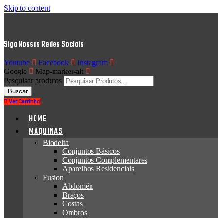
Skip to content
Siga Nossas Redes Sociais
Youtube
Facebook
Instagram
Google
Map-marker-alt
Pesquisar produtos
Buscar
Ver Carrinho
HOME
MÁQUINAS
Biodelta
Conjuntos Básicos
Conjuntos Complementares
Aparelhos Residenciais
Fusion
Abdomên
Braços
Costas
Ombros