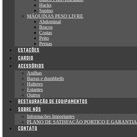
Hacks
Supino
MÁQUINAS PESO LIVRE
Abdominal
Braços
Costas
Peito
Pernas
ESTAÇÕES
CARDIO
ACESSÓRIOS
Anilhas
Barras e dumbbells
Halteres
Estantes
Outros
RESTAURAÇÃO DE EQUIPAMENTOS
SOBRE NÓS
Informações Importantes
PLANO DE SATISFAÇÃO PORTICO E GARANTIA
CONTATO