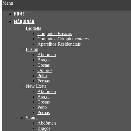
Menu
HOME
MÁQUINAS
Biodelta
Conjuntos Básicos
Conjuntos Complementares
Aparelhos Residenciais
Fusion
Abdomên
Braços
Costas
Ombros
Peito
Pernas
New Exata
Abdômen
Braços
Costas
Peito
Pernas
Stratos
Abdômen
Braços