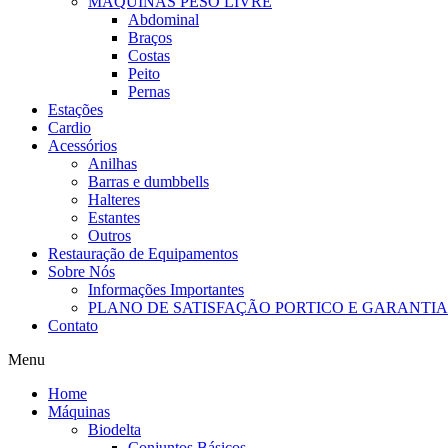
MÁQUINAS PESO LIVRE
Abdominal
Braços
Costas
Peito
Pernas
Estações
Cardio
Acessórios
Anilhas
Barras e dumbbells
Halteres
Estantes
Outros
Restauração de Equipamentos
Sobre Nós
Informações Importantes
PLANO DE SATISFAÇÃO PORTICO E GARANTIA
Contato
Menu
Home
Máquinas
Biodelta
Conjuntos Básicos