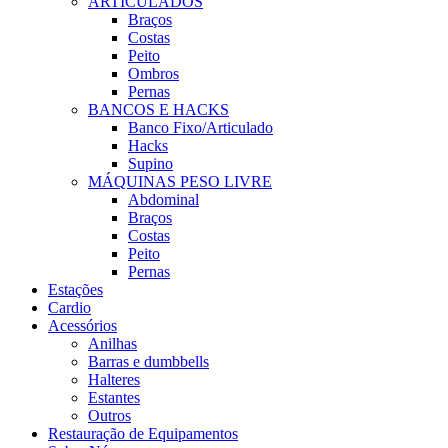
ARTICULADOS
Braços
Costas
Peito
Ombros
Pernas
BANCOS E HACKS
Banco Fixo/Articulado
Hacks
Supino
MÁQUINAS PESO LIVRE
Abdominal
Braços
Costas
Peito
Pernas
Estações
Cardio
Acessórios
Anilhas
Barras e dumbbells
Halteres
Estantes
Outros
Restauração de Equipamentos