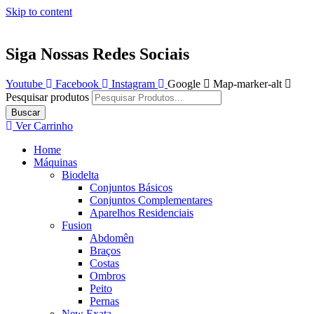
Skip to content
Siga Nossas Redes Sociais
Youtube
Facebook
Instagram
Google
Map-marker-alt
Pesquisar produtos
Buscar
Ver Carrinho
Home
Máquinas
Biodelta
Conjuntos Básicos
Conjuntos Complementares
Aparelhos Residenciais
Fusion
Abdomên
Braços
Costas
Ombros
Peito
Pernas
New Exata