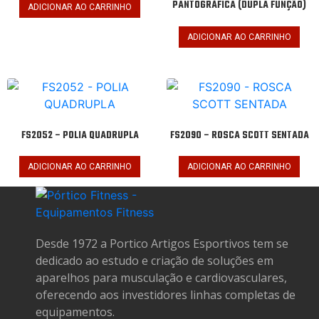
PANTOGRÁFICA (DUPLA FUNÇÃO)
ADICIONAR AO CARRINHO
ADICIONAR AO CARRINHO
FS2052 – POLIA QUADRUPLA
FS2090 – ROSCA SCOTT SENTADA
ADICIONAR AO CARRINHO
ADICIONAR AO CARRINHO
Desde 1972 a Portico Artigos Esportivos tem se
dedicado ao estudo e criação de soluções em
aparelhos para musculação e cardiovasculares,
oferecendo aos investidores linhas completas de
equipamentos.