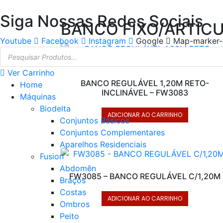
Siga Nossas Redes Sociais
BANCO FIXO/ARTIC
Youtube
Facebook
Instagram
Google
Map-marker-
Pesquisar
produtos
Ver Carrinho
BANCO REGULÁVEL 1,20M RETO-
Home
INCLINÁVEL – FW3083
Máquinas
Biodelta
ADICIONAR AO CARRINHO
Conjuntos Básicos
Conjuntos Complementares
Aparelhos Residenciais
Fusion
Abdomên
FW3085 – BANCO REGULÁVEL C/1,20M
Braços
Costas
ADICIONAR AO CARRINHO
Ombros
Peito