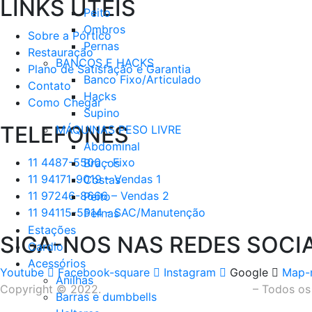
LINKS ÚTEIS
Peito
Ombros
Sobre a Pórtico
Pernas
Restauração
BANCOS E HACKS
Plano de Satisfação e Garantia
Banco Fixo/Articulado
Contato
Hacks
Como Chegar
Supino
TELEFONES
MÁQUINAS PESO LIVRE
Abdominal
11 4487-5500 - Fixo
Braços
11 94171-9019 – Vendas 1
Costas
11 97246-8666 – Vendas 2
Peito
11 94115-5514 - SAC/Manutenção
Pernas
Estações
SIGA-NOS NAS REDES SOCIA
Cardio
Acessórios
Youtube
Facebook-square
Instagram
Google
Map-m
Anilhas
Copyright © 2022.
Portico Fitness Equipments
– Todos os 
Barras e dumbbells