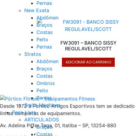
Pernas
New Exata
Abdômen
Braços
Costas
Peito
FW3091 – BANCO SISSY
Pernas
REGULAVEL/SCOTT
Stratos
Abdômen
ADICIONAR AO CARRINHO
Braços
Costas
Ombros
Peito
Pernas
Smith Machines
Desde 1972 a Portico Artigos Esportivos tem se dedicado 
Peso Livre
linhas completas de equipamentos.
ARTICULADOS
Av. Adelina Piffer Tega, 01, Itatiba – SP, 13254-880
Braços
Costas