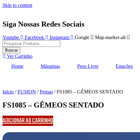
Skip to content
Siga Nossas Redes Sociais
Youtube
Facebook
Instagram
Google
Map-marker-alt
Pesquisar
produtos
Buscar
Ver Carrinho
Home
Máquinas
Peso Livre
Estações
Início
/
FUSION
/
Pernas
/ FS1085 – GÊMEOS SENTADO
FS1085 – GÊMEOS SENTADO
ADICIONAR AO CARRINHO