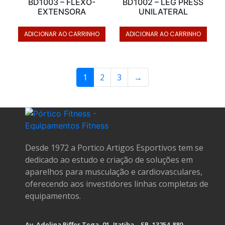
BD1003 – FLEXO-
BD1002 – LEG PRESS
EXTENSORA
UNILATERAL
ADICIONAR AO CARRINHO
ADICIONAR AO CARRINHO
1
2
3
→
Desde 1972 a Portico Artigos Esportivos tem se
dedicado ao estudo e criação de soluções em
aparelhos para musculação e cardiovasculares,
oferecendo aos investidores linhas completas de
equipamentos.
Av. Adelina Piffer Tega, 01, Itatiba – SP, 13254-880