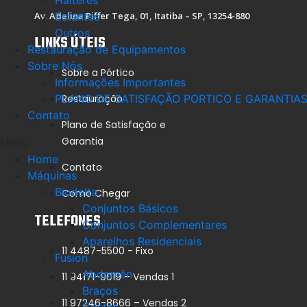
Halteres
Av. Adelina Piffer Tega, 01, Itatiba – SP, 13254-880
Estantes
Outros
LINKS ÚTEIS
Restauração de Equipamentos
Sobre Nós
Sobre a Pórtico
Informações Importantes
Restauração
PLANO DE SATISFAÇÃO PORTICO E GARANTIA
Contato
Plano de Satisfação e
Garantia
Menu
Home
Contato
Máquinas
Biodelta
Como Chegar
Conjuntos Básicos
TELEFONES
Conjuntos Complementares
Aparelhos Residenciais
11 4487-5500 - Fixo
Fusion
Abdomên
11 94171-9019 – Vendas 1
Braços
11 97246-8666 – Vendas 2