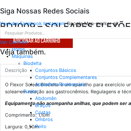
Siga Nossas Redes Sociais
Youtube
Facebook
Instagram
Google
Map-marker-alt
BD1009 – SOLEARES FLEXÕ
Pesquisar
produtos
ADICIONAR AO CARRINHO
Ver Carrinho
Home
Veja também.
Máquinas
Biodelta
Conjuntos Básicos
Descrição
Conjuntos Complementares
Aparelhos Residenciais
O Flexor Solear Biodelta é um aparelho para exercício u
Fusion
solear em relação aos gastrocnêmios. Regulagens e téc
Abdomên
Equipamento não acompanha anilhas, que podem ser a
Braços
Costas
Comprimento: 1,10m
Ombros
Peito
Largura: 0,50m