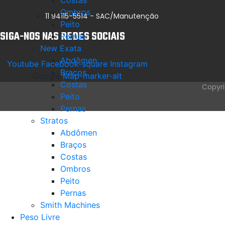
Costas
Ombros
11 94115-5514 - SAC/Manutenção
Peito
SIGA-NOS NAS REDES SOCIAIS
Pernas
New Exata
Abdômen
Youtube
Facebook-square
Instagram
Braços
Google
Map-marker-alt
Costas
Copyri
Peito
Pernas
Stratos
Abdômen
Braços
Costas
Ombros
Peito
Pernas
Smith Machines
Peso Livre