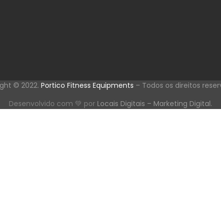
ght © 2022.
Portico Fitness Equipments
– Todos os direitos rese
Desenvolvido com 💚 por
Locais Digitais – Marketing Digital.