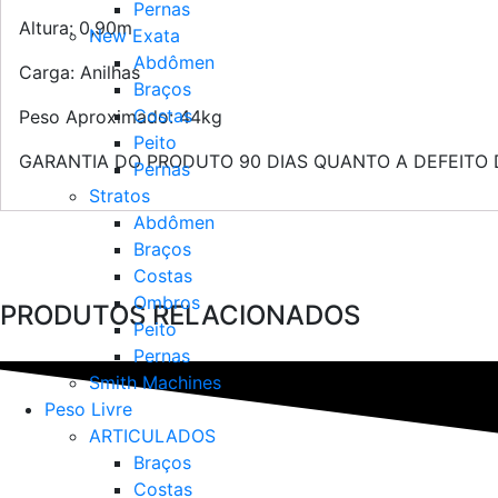
Pernas
Altura: 0,90m
New Exata
Abdômen
Carga: Anilhas
Braços
Costas
Peso Aproximado: 44kg
Peito
GARANTIA DO PRODUTO 90 DIAS QUANTO A DEFEITO 
Pernas
Stratos
Abdômen
Braços
Costas
Ombros
PRODUTOS RELACIONADOS
Peito
Pernas
Smith Machines
Peso Livre
ARTICULADOS
Braços
Costas