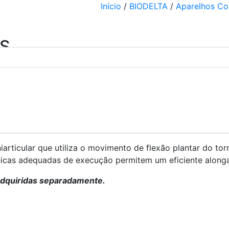
Início
/
BIODELTA
/
Aparelhos C
ES
niarticular que utiliza o movimento de flexão plantar do t
nicas adequadas de execução permitem um eficiente alonga
dquiridas separadamente.