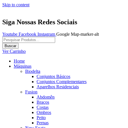
Skip to content
Siga Nossas Redes Sociais
Youtube
Facebook
Instagram
Google
Map-marker-alt
Pesquisar
produtos
Buscar
Ver Carrinho
Home
Máquinas
Biodelta
Conjuntos Básicos
Conjuntos Complementares
Aparelhos Residenciais
Fusion
Abdomên
Braços
Costas
Ombros
Peito
Pernas
New Exata