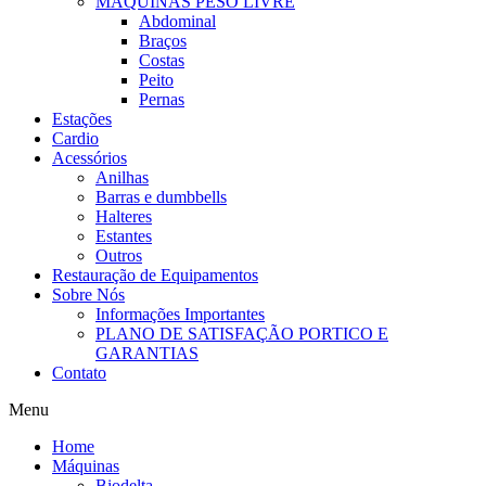
MÁQUINAS PESO LIVRE
Abdominal
Braços
Costas
Peito
Pernas
Estações
Cardio
Acessórios
Anilhas
Barras e dumbbells
Halteres
Estantes
Outros
Restauração de Equipamentos
Sobre Nós
Informações Importantes
PLANO DE SATISFAÇÃO PORTICO E
GARANTIAS
Contato
Menu
Home
Máquinas
Biodelta