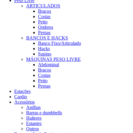
Peso Livre
ARTICULADOS
Braços
Costas
Peito
Ombros
Pernas
BANCOS E HACKS
Banco Fixo/Articulado
Hacks
Supino
MÁQUINAS PESO LIVRE
Abdominal
Braços
Costas
Peito
Pernas
Estações
Cardio
Acessórios
Anilhas
Barras e dumbbells
Halteres
Estantes
Outros