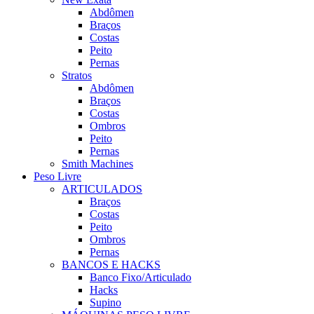
Abdômen
Braços
Costas
Peito
Pernas
Stratos
Abdômen
Braços
Costas
Ombros
Peito
Pernas
Smith Machines
Peso Livre
ARTICULADOS
Braços
Costas
Peito
Ombros
Pernas
BANCOS E HACKS
Banco Fixo/Articulado
Hacks
Supino