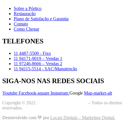
Sobre a Pórtico
Restauração
Plano de Satisfação e Garantia
Contato
Como Chegar
TELEFONES
11 4487-5500 - Fixo
11 94171-9019 – Vendas 1
11 97246-8666 – Vendas 2
11 94115-5514 - SAC/Manutenção
SIGA-NOS NAS REDES SOCIAIS
Youtube
Facebook-square
Instagram
Google
Map-marker-alt
Copyright © 2022.
Portico Fitness Equipments
– Todos os direitos
reservados.
Desenvolvido com 💚 por
Locais Digitais – Marketing Digital.