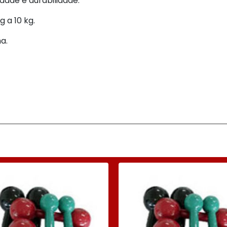
dade e durabilidade.
g a 10 kg.
a.