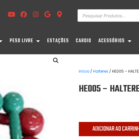
s
s
PESO LIVRE
ESTAÇÕES
CARDIO
ACESSÓRIOS
Início
/
Halteres
/ HE005 – HALT
HE005 – HALTERE
ADICIONAR AO CARRIN