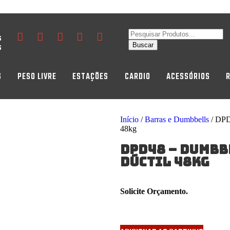
s
s
Buscar
S
PESO LIVRE
ESTAÇÕES
CARDIO
ACESSÓRIOS
Início
/
Barras e Dumbbells
/ DP
48kg
DPD48 – DUMBB
DÚCTIL 48kg
Solicite Orçamento.