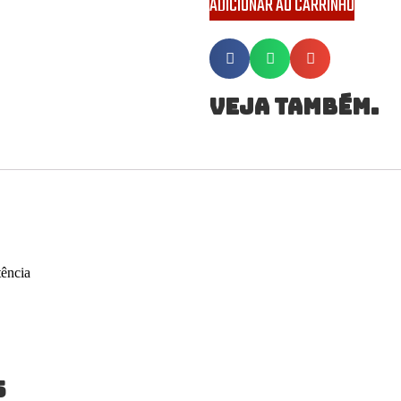
ADICIONAR AO CARRINHO
Veja também.
tência
S