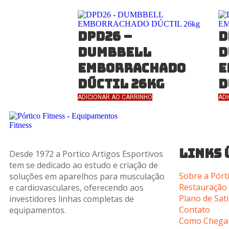
DPD26 –
D
DUMBBELL
D
EMBORRACHADO
E
DÚCTIL 26kg
D
ADICIONAR AO CARRINHO
ADI
LINKS 
Desde 1972 a Portico Artigos Esportivos
tem se dedicado ao estudo e criação de
Sobre a Pórt
soluções em aparelhos para musculação
Restauração
e cardiovasculares, oferecendo aos
Plano de Sat
investidores linhas completas de
Contato
equipamentos.
Como Chega