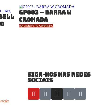
GP003 – BARRA W
BELL
CROMADA
O
ADICIONAR AO CARRINHO
SIGA-NOS NAS REDES
SOCIAIS
enção