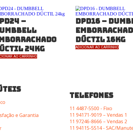
PD24 –
DPD16 – DUMB
UMBBELL
EMBORRACHAD
MBORRACHADO
DÚCTIL 16kg
ÚCTIL 24kg
ADICIONAR AO CARRINHO
CIONAR AO CARRINHO
ÚTEIS
TELEFONES
ico
11 4487-5500 - Fixo
11 94171-9019 – Vendas 1
isfação e Garantia
11 97246-8666 – Vendas 2
11 94115-5514 - SAC/Manut
r