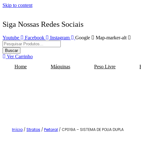
Skip to content
Siga Nossas Redes Sociais
Youtube
Facebook
Instagram
Google
Map-marker-alt
Pesquisar
produtos
Buscar
Ver Carrinho
Home
Máquinas
Peso Livre
Início
/
Stratos
/
Peitoral
/ CP019A – SISTEMA DE POLIA DUPLA