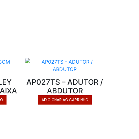
LEY
AP027TS – ADUTOR /
AIXA
ABDUTOR
HO
ADICIONAR AO CARRINHO