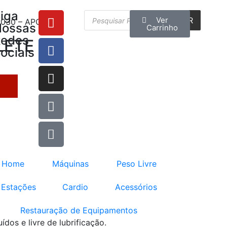
iga
Ver
BUSCAR
P030 – APOLETE
Nossas
Carrinho
Redes
LETE
ociais
Home
Máquinas
Peso Livre
Estações
Cardio
Acessórios
Restauração de Equipamentos
os e livre de lubrificação.