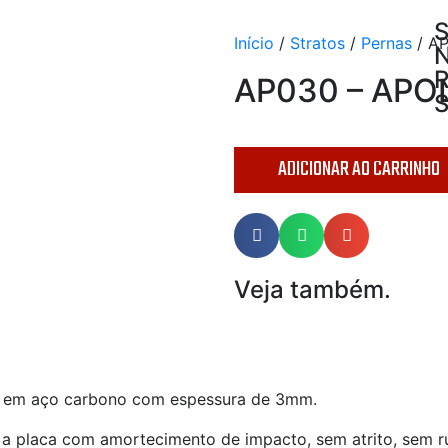
S
Início
/
Stratos
/
Pernas
/ A
AP030 – APO
S
ADICIONAR AO CARRINHO
Veja também.
m em aço carbono com espessura de 3mm.
 placa com amortecimento de impacto, sem atrito, sem ruíd