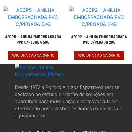
AECP5 – ANILHA EMBORRACHADA
AECP2 – ANILHA EMBORRACHADA
PVC C/PEGADA 5KG
PVC C/PEGADA 2KG
ADICIONAR AO CARRINHO
ADICIONAR AO CARRINHO
Desde 1972 a Portico Artigos Esportivos tem se
dedicado ao estudo e criação de soluções em
aparelhos para musculação e cardiovasculares,
oferecendo aos investidores linhas completas de
equipamentos.