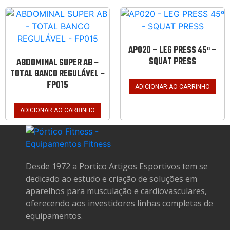
AP020 – LEG PRESS 45º –
SQUAT PRESS
ABDOMINAL SUPER AB –
TOTAL BANCO REGULÁVEL –
FP015
ADICIONAR AO CARRINHO
ADICIONAR AO CARRINHO
Desde 1972 a Portico Artigos Esportivos tem se
dedicado ao estudo e criação de soluções em
aparelhos para musculação e cardiovasculares,
oferecendo aos investidores linhas completas de
equipamentos.