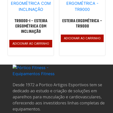
TR9000-I – ESTEIRA
ESTEIRA ERGOMÉTRICA –
ERGOMÉTRICA COM
TR9000
INCLINAÇÃO
ADICIONAR AO CARRINHO
ADICIONAR AO CARRINHO
Desde 1972 a Portico Artigos Esportivos tem se
dedicado ao estudo e criação de soluções em
aparelhos para musculação e cardiovasculares,
oferecendo aos investidores linhas completas de
equipamentos.