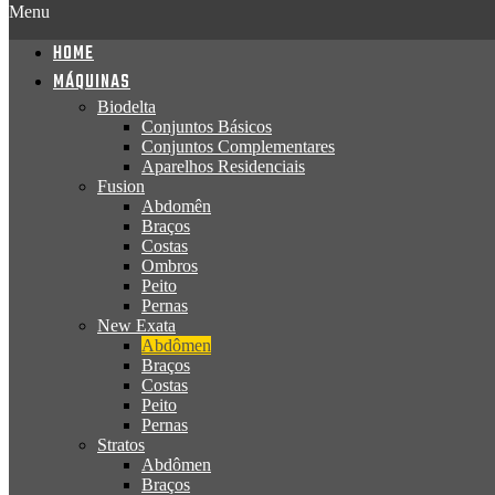
Menu
HOME
MÁQUINAS
Biodelta
Conjuntos Básicos
Conjuntos Complementares
Aparelhos Residenciais
Fusion
Abdomên
Braços
Costas
Ombros
Peito
Pernas
New Exata
Abdômen
Braços
Costas
Peito
Pernas
Stratos
Abdômen
Braços