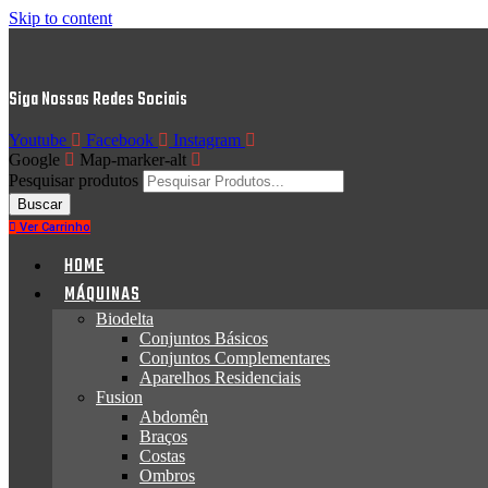
Skip to content
Siga Nossas Redes Sociais
Youtube
Facebook
Instagram
Google
Map-marker-alt
Pesquisar produtos
Buscar
Ver Carrinho
HOME
MÁQUINAS
Biodelta
Conjuntos Básicos
Conjuntos Complementares
Aparelhos Residenciais
Fusion
Abdomên
Braços
Costas
Ombros