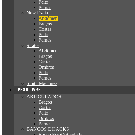
Peito
Pernas
New Exata
Abdômen
Braços
Costas
Peito
Pernas
Stratos
Abdômen
Braços
Costas
Ombros
Peito
Pernas
Smith Machines
PESO LIVRE
ARTICULADOS
Braços
Costas
Peito
Ombros
Pernas
BANCOS E HACKS
Banco Fixo/Articulado