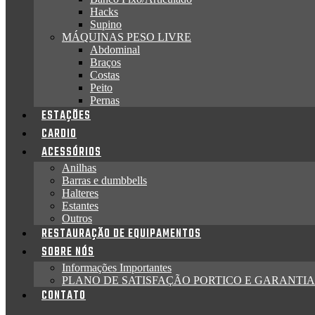
Hacks
Supino
MÁQUINAS PESO LIVRE
Abdominal
Braços
Costas
Peito
Pernas
ESTAÇÕES
CARDIO
ACESSÓRIOS
Anilhas
Barras e dumbbells
Halteres
Estantes
Outros
RESTAURAÇÃO DE EQUIPAMENTOS
SOBRE NÓS
Informações Importantes
PLANO DE SATISFAÇÃO PORTICO E GARANTIA
CONTATO